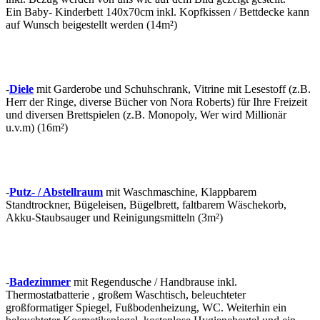
Ein Baby- Kinderbett 140x70cm inkl. Kopfkissen / Bettdecke kann
auf Wunsch beigestellt werden (14m²)
-
Diele
mit Garderobe und Schuhschrank, Vitrine mit Lesestoff (z.B.
Herr der Ringe, diverse Bücher von Nora Roberts) für Ihre Freizeit
und diversen Brettspielen (z.B. Monopoly, Wer wird Millionär
u.v.m) (16m²)
-
Putz- / Abstellraum
mit Waschmaschine, Klappbarem
Standtrockner, Bügeleisen, Bügelbrett, faltbarem Wäschekorb,
Akku-Staubsauger und Reinigungsmitteln (3m²)
-
Badezimmer
mit Regendusche / Handbrause inkl.
Thermostatbatterie , großem Waschtisch, beleuchteter
großformatiger Spiegel, Fußbodenheizung, WC. Weiterhin ein