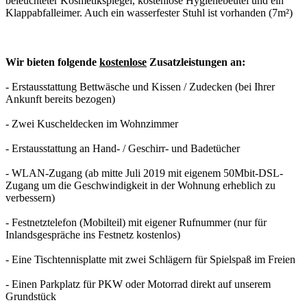
beleuchteter Kosmetikspiegel, kostenlose Hygienebeutel und ein
Klappabfalleimer. Auch ein wasserfester Stuhl ist vorhanden (7m²)
Wir bieten folgende
kostenlose
Zusatzleistungen an:
- Erstausstattung Bettwäsche und Kissen / Zudecken (bei Ihrer
Ankunft bereits bezogen)
- Zwei Kuscheldecken im Wohnzimmer
- Erstausstattung an Hand- / Geschirr- und Badetücher
- WLAN-Zugang (ab mitte Juli 2019 mit eigenem 50Mbit-DSL-
Zugang um die Geschwindigkeit in der Wohnung erheblich zu
verbessern)
- Festnetztelefon (Mobilteil) mit eigener Rufnummer (nur für
Inlandsgespräche ins Festnetz kostenlos)
- Eine Tischtennisplatte mit zwei Schlägern für Spielspaß im Freien
- Einen Parkplatz für PKW oder Motorrad direkt auf unserem
Grundstück