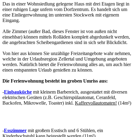
Das in einer Wohnsiedlung gelegene Haus mit drei Etagen liegt in
einer ruhigen Lage unfern vom Dorfzentrum. Es handelt sich um
eine Einliegerwohnung im untersten Stockwerk mit eigenem
Eingang.
Alle Zimmer (außer Bad, dieses Fenster ist von außen nicht
einsehbar) können mittels Rolläden komplett abgedunkelt werden,
die angebrachten Scheibengardienen sind in sich sehr Blickdicht.
Von hier aus können Sie unzählige Freizeitangebote wahr nehmen,
welche in der Urlaubsregion Zellertal und Umgebung angeboten
werden. Natürlich bietet die Ferienwohnung alles an, um auch hier
einen entspannten Urlaub genießen zu können.
Die Ferienwohnung besteht im groben Umriss aus:
-
Einbauküche
mit kleinem Barbereich, ausgestattet mit diversen
elektrischen Geräten (z.B. Geschirrspülautomat, Ceranfeld,
Backofen, Mikrowelle, Toaster) inkl.
Kaffeevollautomaten!
(14m²)
-
Esszimmer
mit großem Esstisch und 6 Stühlen, ein
Kinderhochstuhl kann beigestellt werden (11m²)