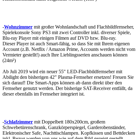
-
Wohnzimmer
mit großer Wohnlandschaft und Flachbildfernseher,
Spielekonsole Sony PS3 mit zwei Controller inkl. diverser Spiele,
Blu-ray Player mit einigen Filmen auf DVD bzw. Blu-ray.
Dieser Player ist auch Smart-fähig, so dass Sie mit Ihrem eigenen
Account (z.B. Netflix / Amazon Prime, Accounts werden nicht vom
Vermieter gestellt!) auch Ihre Lieblingsserien anschauen können
(24m²)
Ab Juli 2019 wird ein neuer 55" LED-Flachbildfernseher mit
Abilight den bisherigen 42" Plasma-Fernseher ersetzen! Freuen Sie
sich darauf! Die Smart-Apps können ab dann direkt über den
Fernseher genutzt werden. Der bisherige SAT-Receiver entfällt, da
dieser ebenfalls im Fernseher integriert ist.
-
Schlafzimmer
mit Doppelbett 180x200cm, großem
Schwebetürenschrank, Ganzkörperspiegel, Garderobenständer,
Elektronischer Safe, Nachttischlampen. Kopfkissen und Bettdecken
inkl. Bezug werden von uns wie auf dem Bild gezeigt gestellt.